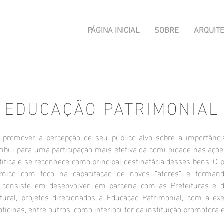
PÁGINA INICIAL
SOBRE
ARQUIT
EDUCAÇÃO PATRIMONIAL
 promover a percepção de seu público-alvo sobre a importânci
tribui para uma participação mais efetiva da comunidade nas açõ
tifica e se reconhece como principal destinatária desses bens. O 
mico com foco na capacitação de novos “atores” e formand
 consiste em desenvolver, em parceria com as Prefeituras e 
ltural, projetos direcionados à Educação Patrimonial, com a e
oficinas, entre outros, como interlocutor da instituição promotora e