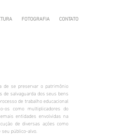
ETURA
FOTOGRAFIA
CONTATO
a de se preservar o patrimônio
es de salvaguarda dos seus bens
processo de trabalho educacional
o-os como multiplicadores do
demais entidades envolvidas na
xecução de diversas ações como
 seu público-alvo.